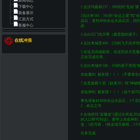
新闻动态
下载中心
1.去沃玛森林237：309找到“先知”
装备展示
2去比奇545：561的“命运之屋”
汇款方式
晶石，拿到40块命运水晶石后，回
客服中心
晶
3.去白日门找天尊（最里面的屋子
在线冲浪
4.去比奇城里400：226的飞天武
5.传送员高级航班，传送到赤月恶
正处完成任务。
6.去比奇城外108：318的屋子
赤血魔剑 被发现！！！（不要拿在
7.去贵族殿十层（奴隶10）找“神
赤血神剑 被发现！！！（这个就可
事先准备好40块命运水晶石，1个邪
2，命运之书
8.去地狱找“寂魔使”(通过生死道,
的入口即可到达)，要带上赤血神剑，
盒，1把月斩，1根金域无极棍，1个
任务完成